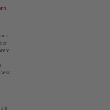
ann
nnen,
 der
ihrem
s
ccess
 Sie