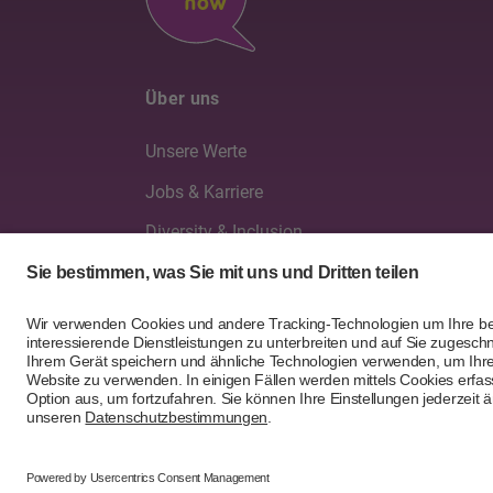
Über uns
Unsere Werte
Jobs & Karriere
Diversity & Inclusion
Verwaltung & Geschäftsleitung
Geschäftsberichte
DE
FR
IT
PT
EN
© 202