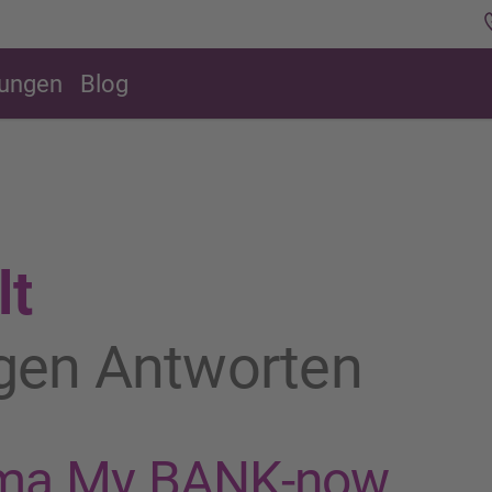
rungen
Blog
lt
igen Antworten
ma My BANK-now