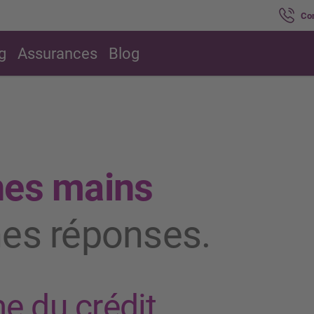
Co
g
Assurances
Blog
nes mains
nes réponses.
e du crédit