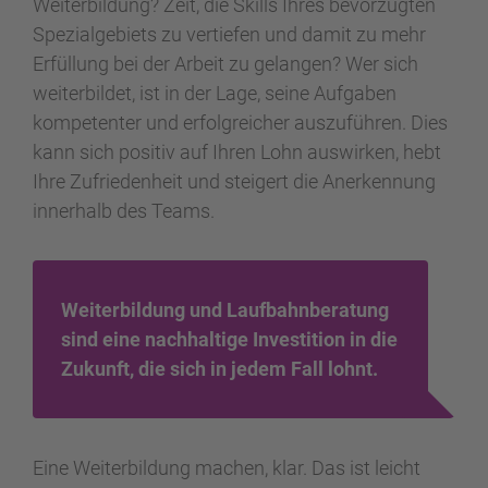
Weiterbildung? Zeit, die Skills Ihres bevorzugten
Spezialgebiets zu vertiefen und damit zu mehr
Erfüllung bei der Arbeit zu gelangen? Wer sich
weiterbildet, ist in der Lage, seine Aufgaben
kompetenter und erfolgreicher auszuführen. Dies
kann sich positiv auf Ihren Lohn auswirken, hebt
Ihre Zufriedenheit und steigert die Anerkennung
innerhalb des Teams.
Weiterbildung und Laufbahnberatung
sind eine nachhaltige Investition in die
Zukunft, die sich in jedem Fall lohnt.
Eine Weiterbildung machen, klar. Das ist leicht