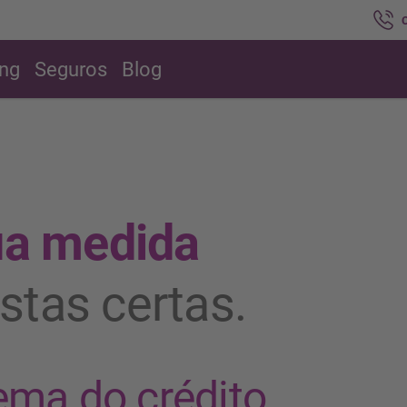
ing
Seguros
Blog
sua medida
stas certas.
ema do crédito