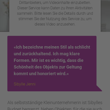
Drittanbieters, um Videoinhalte einzubetten.
Dieser Service kann Daten zu Ihren Aktivitäten
sammeln. Bitte lesen Sie die Details durch und
stimmen Sie der Nutzung des Service zu, um
dieses Video anzusehen.
Mehr Informationen
«Ich bezeichne meinen Stil als schlicht
Akzeptieren
und zurückhaltend. Ich mag klare
Formen. Mir ist es wichtig, dass die
powered by
Usercentrics Consent Management
Platform
Schönheit des Objekts zur Geltung
kommt und honoriert wird.»
Sibylle Jenni
Als selbstständige Kleinunternehmerin ist Sibylles
Budget begrenzt. Neben Objekten, für die sie auch