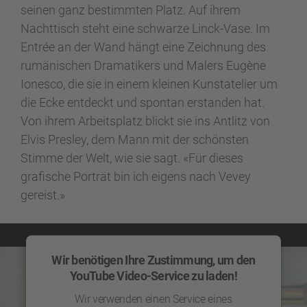
seinen ganz bestimmten Platz. Auf ihrem
powered by
Usercentrics Consent Management
Nachttisch steht eine schwarze Linck-Vase. Im
Platform
Entrée an der Wand hängt eine Zeichnung des
rumänischen Dramatikers und Malers Eugène
Ionesco, die sie in einem kleinen Kunstatelier um
die Ecke entdeckt und spontan erstanden hat.
Von ihrem Arbeitsplatz blickt sie ins Antlitz von
Elvis Presley, dem Mann mit der schönsten
Stimme der Welt, wie sie sagt. «Für dieses
grafische Porträt bin ich eigens nach Vevey
gereist.»
Wir benötigen Ihre Zustimmung, um den
YouTube Video-Service zu laden!
Wir verwenden einen Service eines